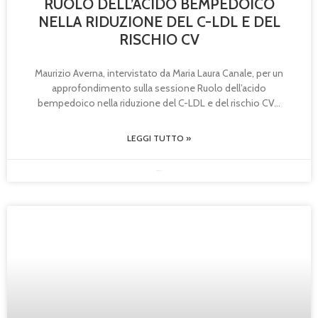
RUOLO DELL’ACIDO BEMPEDOICO
NELLA RIDUZIONE DEL C-LDL E DEL
RISCHIO CV
Maurizio Averna, intervistato da Maria Laura Canale, per un
approfondimento sulla sessione Ruolo dell’acido
bempedoico nella riduzione del C-LDL e del rischio CV
LEGGI TUTTO »
23/05/2025