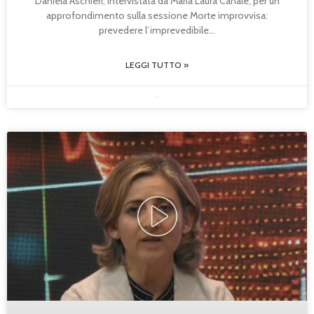
Daniela Aschieri, intervistata da Maria Laura Canale, per un
approfondimento sulla sessione Morte improvvisa:
prevedere l’imprevedibile
LEGGI TUTTO »
23/05/2025