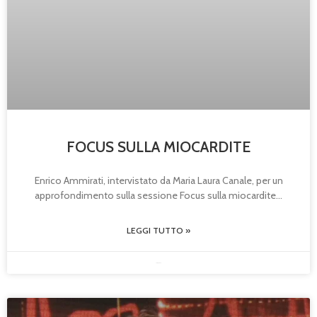
FOCUS SULLA MIOCARDITE
Enrico Ammirati, intervistato da Maria Laura Canale, per un
approfondimento sulla sessione Focus sulla miocardite
LEGGI TUTTO »
23/05/2025