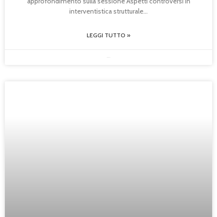
approfondimento sulla sessione Aspetti controversi in
interventistica strutturale
LEGGI TUTTO »
23/05/2025