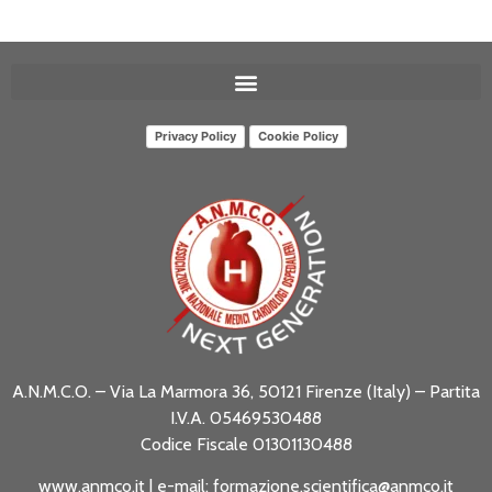
Privacy Policy
Cookie Policy
A.N.M.C.O. – Via La Marmora 36, 50121 Firenze (Italy) – Partita
I.V.A. 05469530488
Codice Fiscale 01301130488
www.anmco.it
| e-mail:
formazione.scientifica@anmco.it