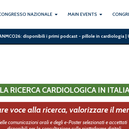
CONGRESSO NAZIONALE
MAIN EVENTS
CONGRE
6: disponibili i primi podcast - pillole in cardiologia | UTIC
LA RICERCA CARDIOLOGICA IN ITALI
re voce alla ricerca, valorizzare il mer
t delle comunicazioni orali e degli e-Poster selezionati e accet
d
isponibili per la consultazione sulle piattaforme digitali.