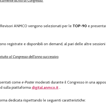
amente iscritti al Congresso.
dai Revisori ANMCO vengono selezionati per le
TOP-90
e presentati
ono registrate e disponibili
on demand
, al pari delle altre sessio
ratuita al Congresso dell’anno successivo
.
esentati come
e-Poster
moderati durante il Congresso in una apposit
d sulla piattaforma
digital.anmco.it
.
forma dedicata rispettando le seguenti caratteristiche: