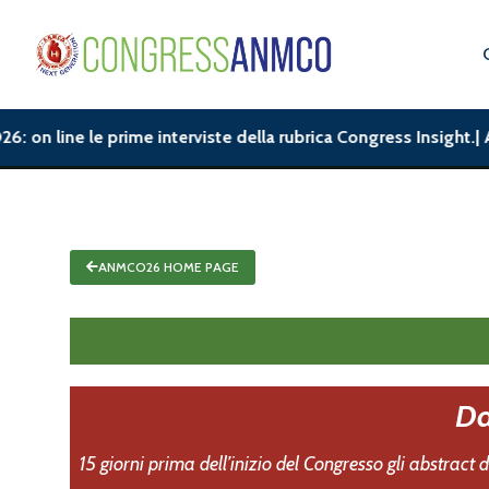
ine le prime interviste della rubrica Congress Insight.| ANMCO2
ANMCO26 HOME PAGE
Da
15 giorni prima dell’inizio del Congresso gli abstrac