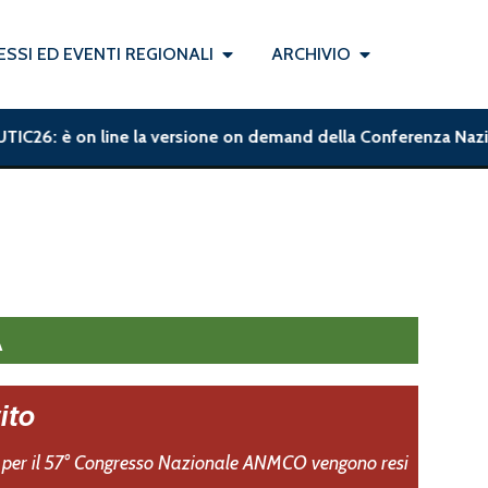
SSI ED EVENTI REGIONALI
ARCHIVIO
26: è on line la versione on demand della Conferenza Nazionale 
A
ito
tati per il 57° Congresso Nazionale ANMCO vengono resi