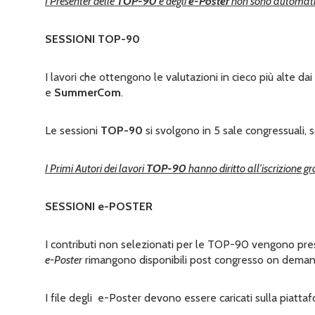
I Presenter delle
TOP-90
e degli
e-Poster
non sono automatic
SESSIONI TOP-90
I lavori che ottengono le valutazioni in cieco più alte 
e
SummerCom
.
Le sessioni
TOP-90
si svolgono in 5 sale congressuali, s
I Primi Autori dei lavori
TOP-90
hanno diritto all’iscrizione g
SESSIONI e-POSTER
I contributi non selezionati per le TOP-90 vengono pr
e-Poster
rimangono disponibili post congresso on deman
I file degli e-Poster devono essere caricati sulla piatta