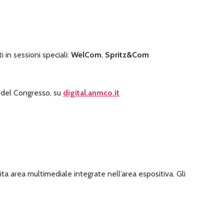
 in sessioni speciali:
WelCom
,
Spritz&Com
ni del Congresso, su
digital.anmco.it
a area multimediale integrate nell’area espositiva. Gli