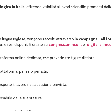
ogica in Italia
, offrendo visibilità ai lavori scientifici promossi d
in lingua inglese, vengono raccolti attraverso la
campagna Call for
er
, e resi disponibili online su
congress.anmco.it
e
digital.anmco
taforma online dedicata, che prevede tre figure distinte:
iattaforma, per sé o per altri.
spone il lavoro nella sessione prevista.
onsabile della sua stesura.