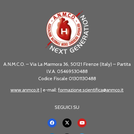
A.N.M.C.O. – Via La Marmora 36, 50121 Firenze (Italy) – Partita
I.V.A. 05469530488
Codice Fiscale 01301130488
www.anmco.it
| e-mail:
formazione.scientifica@anmco.it
SEGUICI SU