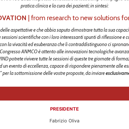
pratica clinica e la cura dei pazienti; in sintesi:
OVATION
| f
rom research to new solutions for
za delle aspettative e che abbia saputo dimostrare tutta la sua ca
e sessioni scientifiche con i loro interessanti spunti di riflessione e
i, e con la vivacità ed esuberanza che li contraddistinguono ci spron
 il Congresso ANMCO è attento alle innovazioni tecnologiche avanzat
ND potrete rivivere tutte le sessioni di queste tre giornate di for
ad un evento di eccellenza, capace di rispondere pienamente alle es
deas” per la sottomissione delle vostre proposte, da inviare
esclusivam
PRESIDENTE
Fabrizio Oliva