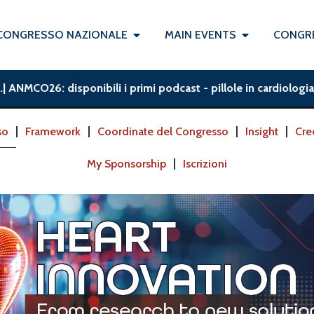
CONGRESSO NAZIONALE
MAIN EVENTS
CONGRE
MCO26: disponibili i primi podcast - pillole in cardiologia | U
so
Framework
Coordinate del Congresso
Insight
Cre
My Sponsorship
Iscrizioni