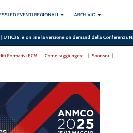
SSI ED EVENTI REGIONALI
ARCHIVIO
TIC26: è on line la versione on demand della Conferenza Naziona
diti Formativi ECM
Come raggiungerci
Sponsor