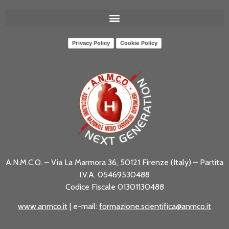
Privacy Policy
Cookie Policy
A.N.M.C.O. – Via La Marmora 36, 50121 Firenze (Italy) – Partita
I.V.A. 05469530488
Codice Fiscale 01301130488
www.anmco.it
| e-mail:
formazione.scientifica@anmco.it