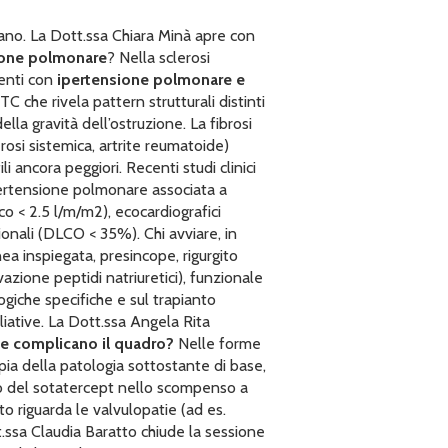
ano. La Dott.ssa Chiara Minà apre con
nsione polmonare
? Nella sclerosi
ienti con
ipertensione polmonare e
C che rivela pattern strutturali distinti
a gravità dell’ostruzione. La fibrosi
osi sistemica, artrite reumatoide)
 ancora peggiori. Recenti studi clinici
ipertensione polmonare associata a
co < 2.5 l/m/m2), ecocardiografici
nali (DLCO < 35%). Chi avviare, in
nea inspiegata, presincope, rigurgito
azione peptidi natriuretici), funzionale
ogiche specifiche e sul trapianto
iative. La Dott.ssa Angela Rita
tie complicano il quadro?
Nelle forme
apia della patologia sottostante di base,
zzo del sotatercept nello scompenso a
o riguarda le valvulopatie (ad es.
.ssa Claudia Baratto chiude la sessione