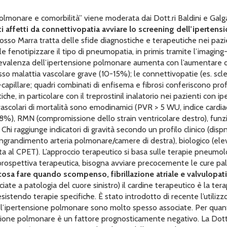
olmonare e comorbilità” viene moderata dai Dott.ri Baldini e Galg
ti affetti da connettivopatia avviare lo screening dell’iperte
Grosso Marra tratta delle sfide diagnostiche e terapeutiche nei paz
fenotipizzare il tipo di pneumopatia, in primis tramite l’imaging-T
revalenza dell’ipertensione polmonare aumenta con l’aumentare dell
o malattia vascolare grave (10-15%); le connettivopatie (es. scler
pillare; quadri combinati di enfisema e fibrosi conferiscono profili
he, in particolare con il treprostinil inalatorio nei pazienti con 
diovascolari di mortalità sono emodinamici (PVR > 5 WU, indice cardia
), RMN (compromissione dello strain ventricolare destro), funzio
 Chi raggiunge indicatori di gravità secondo un profilo clinico (disp
(ingrandimento arteria polmonare/camere di destra), biologico (elev
ita al CPET). L’approccio terapeutico si basa sulle terapie pneumol
rospettiva terapeutica, bisogna avviare precocemente le cure pall
osa fare
quando scompenso, fibrillazione atriale e valvulopa
iate a patologia del cuore sinistro) il cardine terapeutico è la ter
sistendo terapie specifiche. È stato introdotto di recente l’utili
 e l’ipertensione polmonare sono molto spesso associate. Per quant
nsione polmonare è un fattore prognosticamente negativo. La Dott