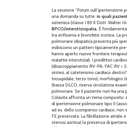
La sessione “Forum sull’ipertensione p
una domanda su tutte:
in quali pazien
sistemica (classe I B)! Il Dott. Walter 
BPCO/interstiziopatia.
È fondamentale 
tra enfisema e bronchite cronica. La p
polmonare idiopatica presenta più spess
esibiscono un pattern tipicamente pre-ca
hanno aperto nuove frontiere terapeutic
malattie interstiziali. I predittori car
(disaccoppiamento RV-PA, FAC RV < 28%
sintesi, al cateterismo cardiaco destro?
tricuspidale, terzo tono), morfologico 
(bassa DLCO, riserva circolatoria esaur
polmonare. Se il paziente non ha una p
Colavita affronta un tema composito:
c
di ipertensione polmonare tipo II (assoc
ad es. dello scompenso cardiaco, non e
FE preservata. La fibrillazione atriale
stenosi aortica) la presenza di iperte