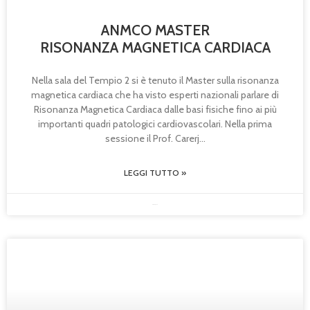
ANMCO MASTER
RISONANZA MAGNETICA CARDIACA
Nella sala del Tempio 2 si è tenuto il Master sulla risonanza
magnetica cardiaca che ha visto esperti nazionali parlare di
Risonanza Magnetica Cardiaca dalle basi fisiche fino ai più
importanti quadri patologici cardiovascolari. Nella prima
sessione il Prof. Carerj
LEGGI TUTTO »
08/05/2026