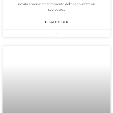
novità emerse recentemente delineano infatti un
approccio
LEGGI TUTTO »
08/05/2026