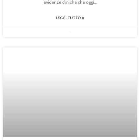
evidenze cliniche che oggi
LEGGI TUTTO »
08/05/2026