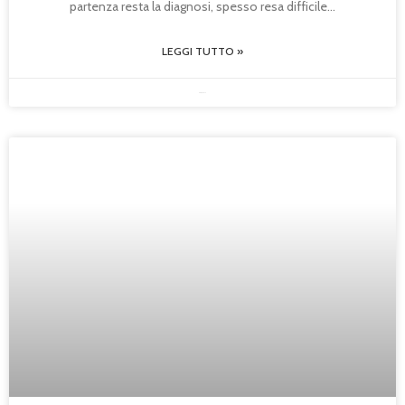
partenza resta la diagnosi, spesso resa difficile
LEGGI TUTTO »
08/05/2026