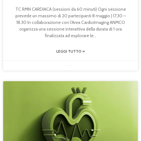
TC RMN CARDIACA (sessioni da 60 minuti) Ogni sessione
prevede un massimo di 20 partecipanti 8 maggio | 17.30 –
18.30 In collaborazione con l’Area CardioImaging ANMCO
organizza una sessione interattiva della durata di 1 ora
finalizzata ad esplorare le
LEGGI TUTTO »
20/04/2026