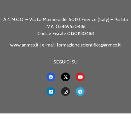
A.N.M.C.O. – Via La Marmora 36, 50121 Firenze (Italy) – Partita
I.V.A. 05469530488
Codice Fiscale 01301130488
www.anmco.it
| e-mail:
formazione.scientifica@anmco.it
SEGUICI SU