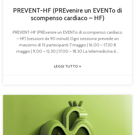
PREVENT-HF (PREvenire un EVENTo di
scompenso cardiaco – HF)
PREVENT-HF (PREvenire un EVENTo di scompenso cardiaco
– HF) (sessioni da 90 minuti) Ogni sessione prevede un
massimo di 15 partecipanti 7 maggio | 16.00 – 17.30 8
maggio | 11.00 – 12.30 | 17.00 – 18.30 La telemedicina è
LEGGI TUTTO »
09/12/2025