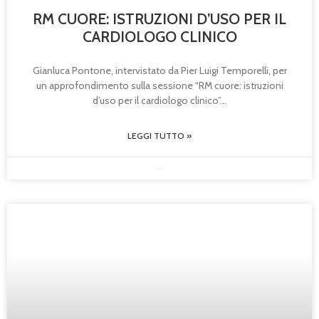
RM CUORE: ISTRUZIONI D’USO PER IL
CARDIOLOGO CLINICO
Gianluca Pontone, intervistato da Pier Luigi Temporelli, per
un approfondimento sulla sessione “RM cuore: istruzioni
d’uso per il cardiologo clinico”
LEGGI TUTTO »
30/05/2025