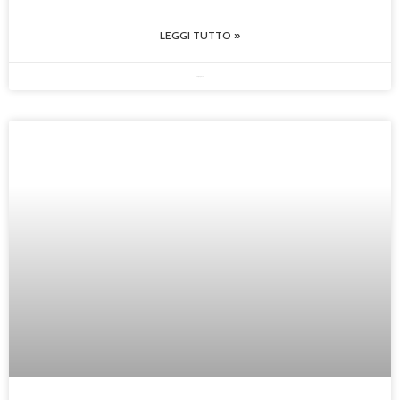
LEGGI TUTTO »
30/05/2025