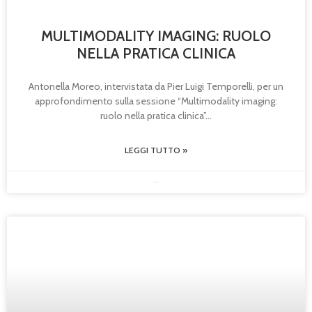
MULTIMODALITY IMAGING: RUOLO
NELLA PRATICA CLINICA
Antonella Moreo, intervistata da Pier Luigi Temporelli, per un
approfondimento sulla sessione “Multimodality imaging:
ruolo nella pratica clinica”
LEGGI TUTTO »
30/05/2025