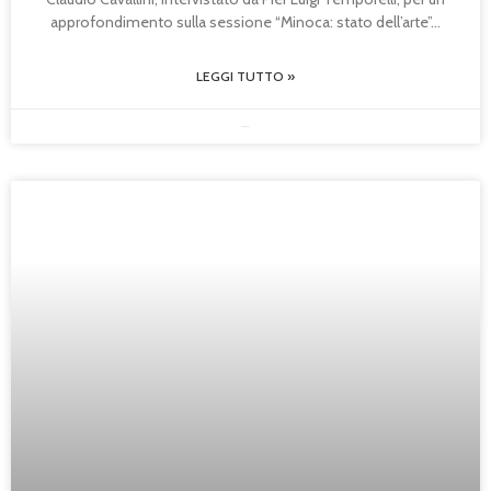
approfondimento sulla sessione “Minoca: stato dell’arte”
LEGGI TUTTO »
30/05/2025