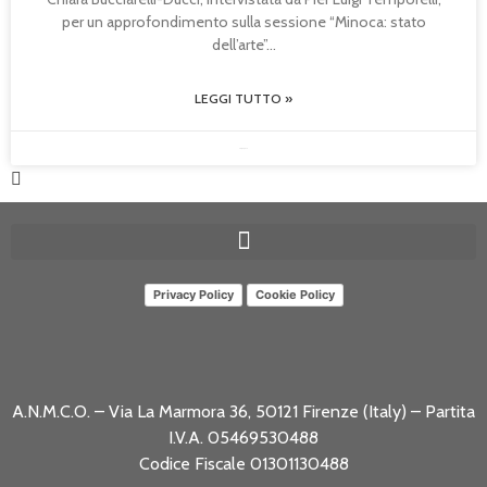
per un approfondimento sulla sessione “Minoca: stato
dell’arte”
LEGGI TUTTO »
30/05/2025
Privacy Policy
Cookie Policy
A.N.M.C.O. – Via La Marmora 36, 50121 Firenze (Italy) – Partita
I.V.A. 05469530488
Codice Fiscale 01301130488