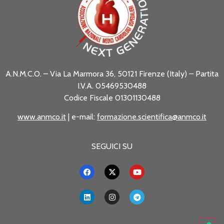
A.N.M.C.O. – Via La Marmora 36, 50121 Firenze (Italy) – Partita
I.V.A. 05469530488
Codice Fiscale 01301130488
www.anmco.it
| e-mail:
formazione.scientifica@anmco.it
SEGUICI SU