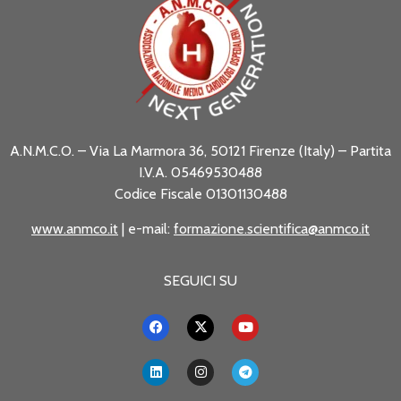
A.N.M.C.O. – Via La Marmora 36, 50121 Firenze (Italy) – Partita
I.V.A. 05469530488
Codice Fiscale 01301130488
www.anmco.it
| e-mail:
formazione.scientifica@anmco.it
SEGUICI SU