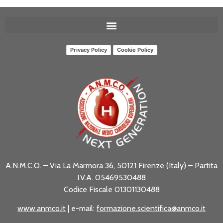
Privacy Policy
Cookie Policy
A.N.M.C.O. – Via La Marmora 36, 50121 Firenze (Italy) – Partita
I.V.A. 05469530488
Codice Fiscale 01301130488
www.anmco.it
| e-mail:
formazione.scientifica@anmco.it