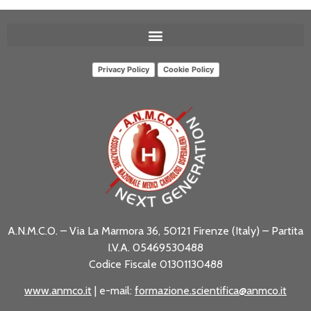
Privacy Policy
Cookie Policy
A.N.M.C.O. – Via La Marmora 36, 50121 Firenze (Italy) – Partita
I.V.A. 05469530488
Codice Fiscale 01301130488
www.anmco.it
| e-mail:
formazione.scientifica@anmco.it