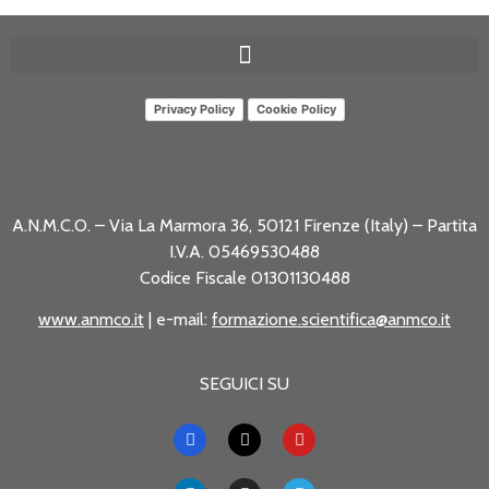
Privacy Policy
Cookie Policy
A.N.M.C.O. – Via La Marmora 36, 50121 Firenze (Italy) – Partita
I.V.A. 05469530488
Codice Fiscale 01301130488
www.anmco.it
| e-mail:
formazione.scientifica@anmco.it
SEGUICI SU