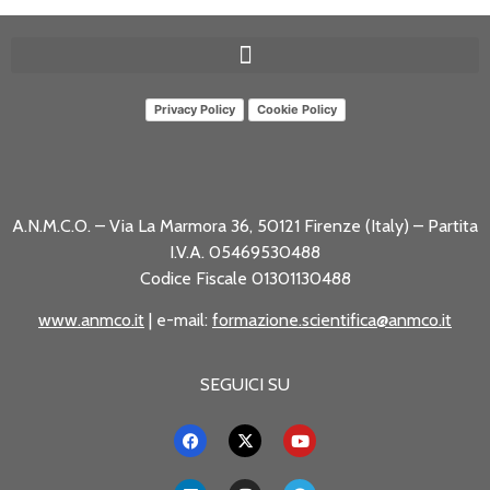
Privacy Policy
Cookie Policy
A.N.M.C.O. – Via La Marmora 36, 50121 Firenze (Italy) – Partita
I.V.A. 05469530488
Codice Fiscale 01301130488
www.anmco.it
| e-mail:
formazione.scientifica@anmco.it
SEGUICI SU