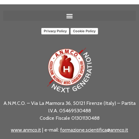
Privacy Policy
Cookie Policy
A.N.M.C.O. – Via La Marmora 36, 50121 Firenze (Italy) – Partita
I.V.A. 05469530488
Codice Fiscale 01301130488
www.anmco.it
| e-mail:
formazione.scientifica@anmco.it