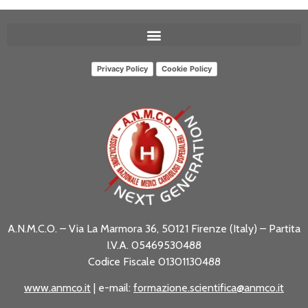
Privacy Policy
Cookie Policy
A.N.M.C.O. – Via La Marmora 36, 50121 Firenze (Italy) – Partita
I.V.A. 05469530488
Codice Fiscale 01301130488
www.anmco.it
| e-mail:
formazione.scientifica@anmco.it