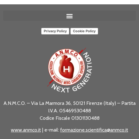
Privacy Policy
Cookie Policy
A.N.M.C.O. – Via La Marmora 36, 50121 Firenze (Italy) – Partita
I.V.A. 05469530488
Codice Fiscale 01301130488
www.anmco.it
| e-mail:
formazione.scientifica@anmco.it