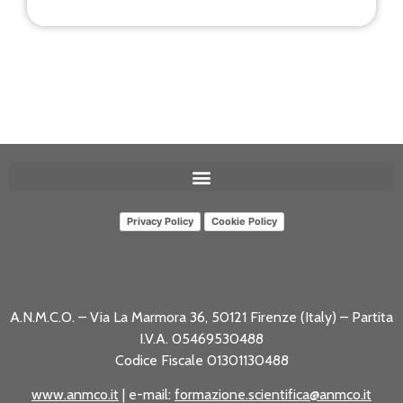
Privacy Policy
Cookie Policy
A.N.M.C.O. – Via La Marmora 36, 50121 Firenze (Italy) – Partita
I.V.A. 05469530488
Codice Fiscale 01301130488
www.anmco.it
| e-mail:
formazione.scientifica@anmco.it