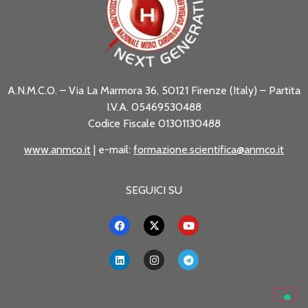
A.N.M.C.O. – Via La Marmora 36, 50121 Firenze (Italy) – Partita
I.V.A. 05469530488
Codice Fiscale 01301130488
www.anmco.it
| e-mail:
formazione.scientifica@anmco.it
SEGUICI SU