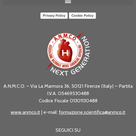
Privacy Policy
Cookie Policy
A.N.M.C.O. – Via La Marmora 36, 50121 Firenze (Italy) – Partita
I.V.A. 05469530488
Codice Fiscale 01301130488
www.anmco.it
| e-mail:
formazione.scientifica@anmco.it
SEGUICI SU