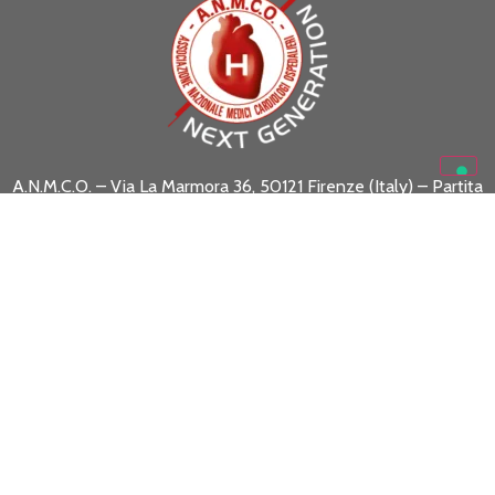
A.N.M.C.O. – Via La Marmora 36, 50121 Firenze (Italy) – Partita
I.V.A. 05469530488
Codice Fiscale 01301130488
www.anmco.it
| e-mail:
formazione.scientifica@anmco.it
SEGUICI SU