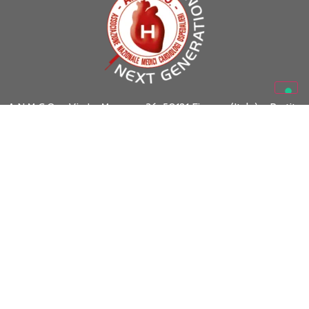
A.N.M.C.O. – Via La Marmora 36, 50121 Firenze (Italy) – Partita
I.V.A. 05469530488
Codice Fiscale 01301130488
www.anmco.it
| e-mail:
formazione.scientifica@anmco.it
SEGUICI SU