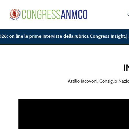
on line le prime interviste della rubrica Congress Insight.| A
I
Attilio Iacovoni, Consiglio Na