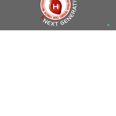
A.N.M.C.O. – Via La Marmora 36, 50121 Firenze (Italy) – Partita
I.V.A. 05469530488
Codice Fiscale 01301130488
www.anmco.it
| e-mail:
formazione.scientifica@anmco.it
SEGUICI SU