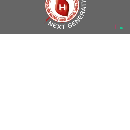
A.N.M.C.O. – Via La Marmora 36, 50121 Firenze (Italy) – Partita
I.V.A. 05469530488
Codice Fiscale 01301130488
www.anmco.it
| e-mail:
formazione.scientifica@anmco.it
SEGUICI SU