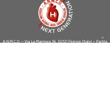
A.N.M.C.O. – Via La Marmora 36, 50121 Firenze (Italy) – Partita
I.V.A. 05469530488
Codice Fiscale 01301130488
www.anmco.it
| e-mail:
formazione.scientifica@anmco.it
SEGUICI SU