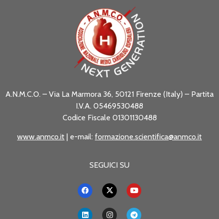
A.N.M.C.O. – Via La Marmora 36, 50121 Firenze (Italy) – Partita
I.V.A. 05469530488
Codice Fiscale 01301130488
www.anmco.it
| e-mail:
formazione.scientifica@anmco.it
SEGUICI SU