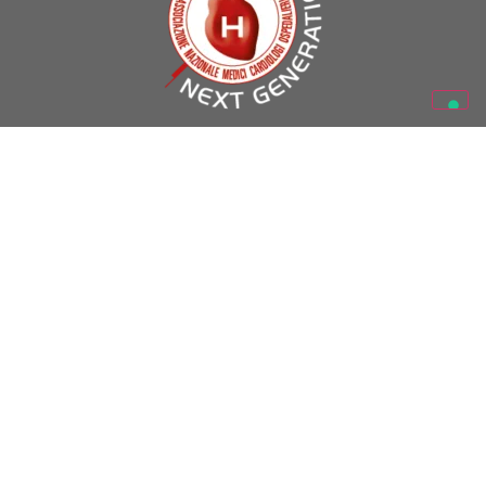
A.N.M.C.O. – Via La Marmora 36, 50121 Firenze (Italy) – Partita
I.V.A. 05469530488
Codice Fiscale 01301130488
www.anmco.it
| e-mail:
formazione.scientifica@anmco.it
SEGUICI SU