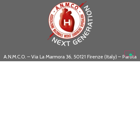
A.N.M.C.O. – Via La Marmora 36, 50121 Firenze (Italy) – Partita
I.V.A. 05469530488
Codice Fiscale 01301130488
www.anmco.it
| e-mail:
formazione.scientifica@anmco.it
SEGUICI SU