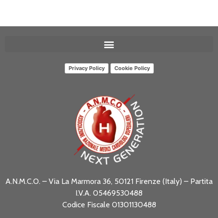
Privacy Policy
Cookie Policy
A.N.M.C.O. – Via La Marmora 36, 50121 Firenze (Italy) – Partita
I.V.A. 05469530488
Codice Fiscale 01301130488