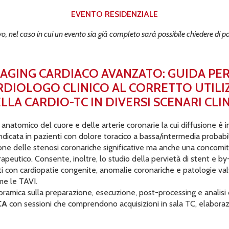
EVENTO RESIDENZIALE
vo, nel caso in cui un evento sia già completo sarà possibile chiedere di 
AGING CARDIACO AVANZATO: GUIDA PER
RDIOLOGO CLINICO AL CORRETTO UTILI
LLA CARDIO-TC IN DIVERSI SCENARI CLIN
natomico del cuore e delle arterie coronarie la cui diffusione è in 
dicata in pazienti con dolore toracico a bassa/intermedia probabili
one delle stenosi coronariche significative ma anche una concomi
peutico. Consente, inoltre, lo studio della pervietà di stent e by
i con cardiopatie congenite, anomalie coronariche e patologie val
me le TAVI.
anoramica sulla preparazione, esecuzione, post-processing e analis
CA
con sessioni che comprendono acquisizioni in sala TC, elaborazion