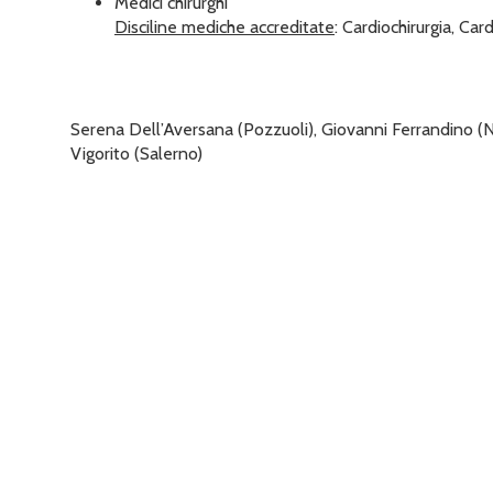
Medici chirurghi
Disciline mediche accreditate
: Cardiochirurgia, Car
Serena Dell’Aversana (Pozzuoli), Giovanni Ferrandino (Nap
Vigorito (Salerno)