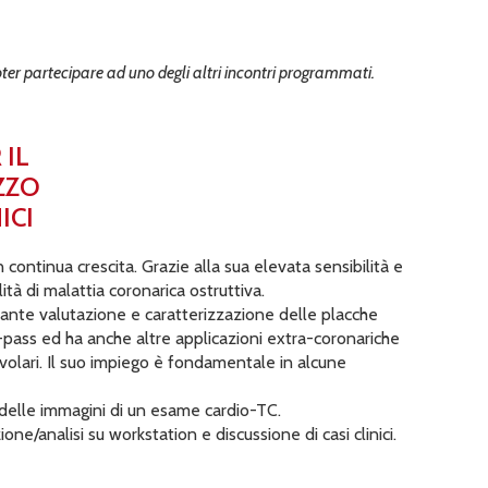
poter partecipare ad uno degli altri incontri programmati.
 IL
ZZO
ICI
continua crescita. Grazie alla sua elevata sensibilità e
tà di malattia coronarica ostruttiva.
tante valutazione e caratterizzazione delle placche
-pass ed ha anche altre applicazioni extra-coronariche
volari. Il suo impiego è fondamentale in alcune
i delle immagini di un esame cardio-TC.
e/analisi su workstation e discussione di casi clinici.