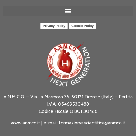
Privacy Policy
Cookie Policy
A.N.M.C.O. – Via La Marmora 36, 50121 Firenze (Italy) – Partita
I.V.A. 05469530488
Codice Fiscale 01301130488
www.anmco.it
| e-mail:
formazione.scientifica@anmco.it