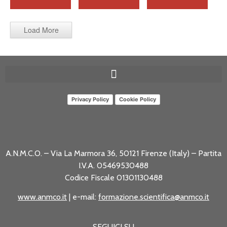
Load More
Privacy Policy
Cookie Policy
A.N.M.C.O. – Via La Marmora 36, 50121 Firenze (Italy) – Partita
I.V.A. 05469530488
Codice Fiscale 01301130488
www.anmco.it
| e-mail:
formazione.scientifica@anmco.it
SEGUICI SU