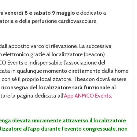
ni
venerdì 8 e sabato 9 maggio
e dedicato a
olatoria e della perfusione cardiovascolare.
dall’apposito varco di rilevazione. La successiva
o elettronico grazie al localizzatore (beacon)
CO Events e indispensabile l’associazione del
rificata in qualunque momento direttamente dalla home
con sé il proprio localizzatore. Il beacon dovrà essere
 riconsegna del localizzatore sarà funzionale al
tare la pagina dedicata all
’
App ANMCO Events.
nga rilevata unicamente attraverso il localizzatore
alizzatore all’app durante l’evento congressuale, non