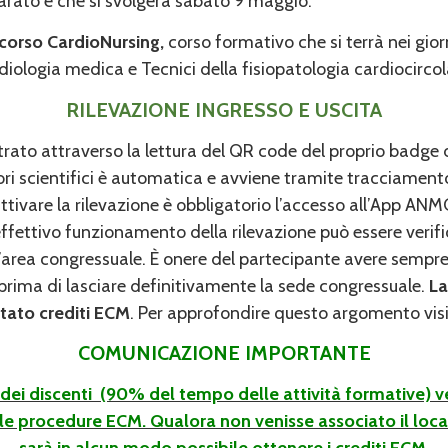
rato e che si svolgerà sabato 9 maggio.
rcorso CardioNursing,
corso formativo che si terrà nei gior
i radiologia medica e Tecnici della fisiopatologia cardiocirc
RILEVAZIONE INGRESSO E USCITA
strato attraverso la lettura del QR code del proprio badge 
ori scientifici è automatica e avviene tramite tracciament
tivare la rilevazione è obbligatorio l’accesso all’App ANM
L’effettivo funzionamento della rilevazione può essere ve
’area congressuale. È onere del partecipante avere sempre 
 prima di lasciare definitivamente la sede congressuale.
La
stato crediti ECM
. Per approfondire questo argomento visi
COMUNICAZIONE IMPORTANTE
dei discenti (90% del tempo delle attività formative) ve
delle procedure ECM. Qualora non venisse associato il loc
sarà in alcun modo possibile ottenere i crediti ECM.