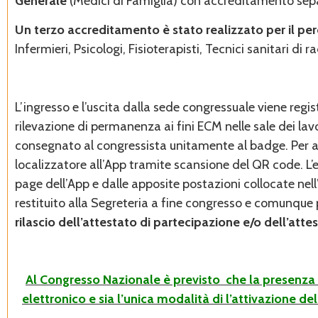
Generale
(Medici di Famiglia) con accreditamento sepa
Un terzo accreditamento è stato realizzato per il pe
Infermieri, Psicologi, Fisioterapisti, Tecnici sanitari d
L’ingresso e l’uscita dalla sede congressuale viene regi
rilevazione di permanenza ai fini ECM nelle sale dei lav
consegnato al congressista unitamente al badge. Per at
localizzatore all’App tramite scansione del QR code. 
page dell’App e dalle apposite postazioni collocate nell
restituito alla Segreteria a fine congresso e comunque
rilascio dell’attestato di partecipazione e/o dell’atte
Al Congresso Nazionale è previsto che la presenza 
elettronico e sia l’unica modalità di l’attivazione 