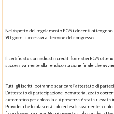
Nel rispetto del regolamento ECM i docenti ottengono i cre
90 giorni successivi al termine del congresso.
Il certificato con indicati i crediti formativi ECM otte
successivamente alla rendicontazione finale che avviene
Tutti gli iscritti potranno scaricare l’attestato di part
L’attestato di partecipazione, dematerializzato coerente
automatico per coloro la cui presenza è stata rilevata i
Provider che lo rilascerà solo ed esclusivamente a col
fase di registrazione. Non è previsto il rilascio dell’at