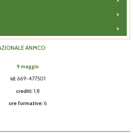
 NAZIONALE ANMCO
9 maggio
id:
669-477501
crediti:
1
,8
ore formative:
6