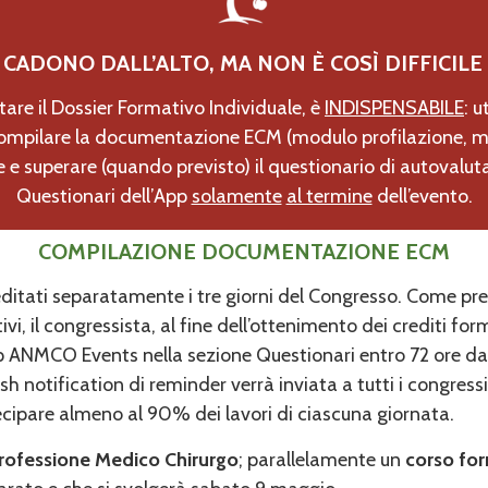
 CADONO DALL’ALTO, MA NON È COSÌ DIFFICILE
tare il Dossier Formativo Individuale, è
INDISPENSABILE
: 
compilare la documentazione ECM (modulo
profilazione
, 
e e superare (quando previsto) il questionario di autovalut
Questionari dell’App
solamente
al termine
dell’evento.
COMPILAZIONE DOCUMENTAZIONE ECM
editati separatamente i tre giorni del Congresso. Come pr
ivi, il congressista, al fine dell’ottenimento dei crediti f
NMCO Events nella sezione Questionari entro 72 ore dal 
 notification di reminder verrà inviata a tutti i congress
cipare almeno al 90% dei lavori di ciascuna giornata.
 professione Medico Chirurgo
; parallelamente un
corso fo