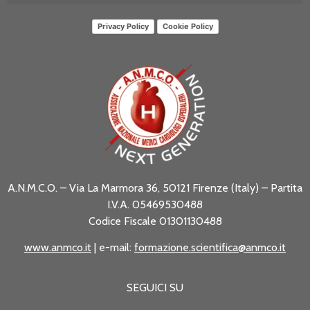
Privacy Policy
Cookie Policy
A.N.M.C.O. – Via La Marmora 36, 50121 Firenze (Italy) – Partita
I.V.A. 05469530488
Codice Fiscale 01301130488
www.anmco.it
| e-mail:
formazione.scientifica@anmco.it
SEGUICI SU