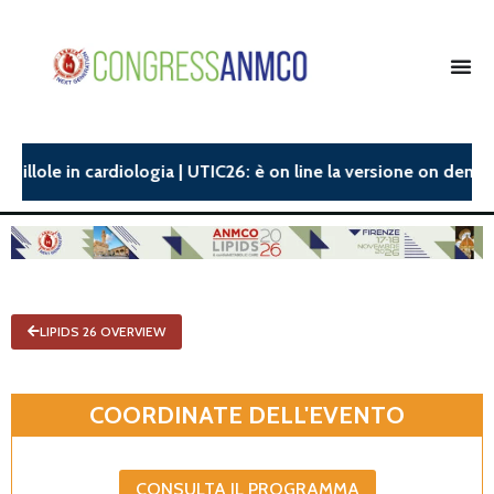
pillole in cardiologia | UTIC26: è on line la versione on deman
LIPIDS 26 OVERVIEW
COORDINATE DELL'EVENTO
CONSULTA IL PROGRAMMA